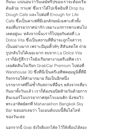
กันนะ แน่นอนว่าวันเดย์ทริปของเราจะต้องเริ่ม
ต้นด้วย ‘กาแฟ’ ซึ่งเราได้ไปเช็คอินที่ Drop by
Dough Cafe และไปต่อที่ Enough for Life
Cafe ซึ่งเป็นคาเฟ่ที่มีเอกลักษณ์เฉพาะตัวทั้ง
สองที่บรรยากาศน่ารัก เหมาะแก่การพาแฟนไป
เดตอยู่นะ หลังจากนั้นเราก็ไปลุยกันต่อที่ La
Dolce Vita ซึ่งเป็นสถานที่ที่น่าจะถูกใจสาวๆ
เป็นอย่างมาก เพราะมีมุมคิ้วท์ๆ สีสันสดใส ถ่าย
รูปกลับไปได้เยอะมาก จบจาก La Dolce Vita
เราก็ยังรู้สึกว่าใจยังเรียกหางานครีเอทีฟ เรา
เลยตัดสินใจเรียก GrabCar Premium ไปต่อที่
Warehouse 30 ซึ่งที่นี่เป็นครีเอทีฟคอมมูนิตี้ที่มี
กิจกรรมให้ทำมากมาย ถือเป็นอีกหนึ่ง
บรรยากาศที่ไม่ซ้ำกับสถานที่อื่นๆ หลังจากเที่ยว
กันมาทั้งวันแล้ว เราก็ต้องขอปิดท้ายวันด้วยการ
ดินเนอร์ในบรรยากาศสุดโรแมนติก นั่งชมวิว
พระอาทิตย์ตกที่ Mahanakhon Bangkok Sky
Bar ขอบอกเลยว่า โมเมนต์แบบนี้คือไฮไลท์
ของวันเลย
นอกจากนี้ Grab ยังใจดีแจกโค้ด ไว้ให้เพื่อนได้ลอง