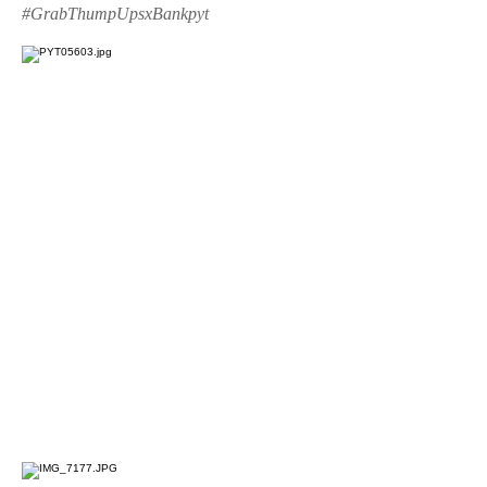
#GrabThumpUpsxBankpyt